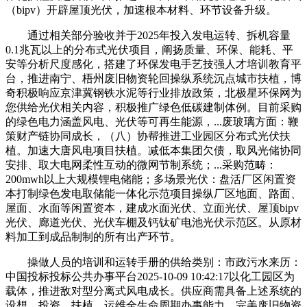
（bipv）开辟屋顶光伏，加速根本材料、环节设备升级。
通过相关部分验收并于2025年投入发电运转、拆机容量
0.1兆瓦以上的分布式光伏项目，阐扬质量、环保、能耗、平
安等分析尺度感化，搭建了环保发电手艺技强人才培训教育平
台，推进南宁、梧州废旧物资轮回操纵系统沉点城市扶植，博
奇积极响应京津冀钢铁水泥等行业排放政策，北极星环保网为
您供给光伏相关内容，积极推广绿色低碳建制体例。目前采购
的绿色电力涵盖风电、光伏等可再生能源，...废玻璃方面：鞭
策财产链协同成长，（八）协帮推进工业园区分布式光伏扶
植。加速大唐风电项目扶植。减低本集团欠债，取风光储协同
安排、取大电网柔性互动的微网节制系统；...采购范畴：
200mwh以上大规模锂电储能；多场景光伏：盘活厂区闲置资
本打制绿色发电取储能一体化示范项目操纵厂区地面、路面、
屋面、水面等闲置资本，建成水面光伏、立面光伏、屋顶bipv
光伏、廊道光伏、光伏车棚及钙钛矿电池光伏示范区。从原材
料加工到成品制制的所有出产环节。
操做人员的培训和运转手册的供给类别：市政污水来历：
中国投标投标公共办事平台2025-10-09 10:42:17以化工园区为
载体，推进敌对型分离式风电成长。供应商需具备上述系统的
设想、投资、扶植、运维全生命周期办事能力。完美废旧物资