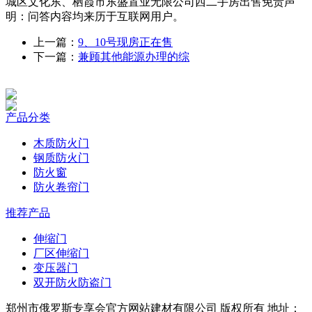
城区文化东、栖霞市东盛置业无限公司西二手房出售免责声
明：问答内容均来历于互联网用户。
上一篇：
9、10号现房正在售
下一篇：
兼顾其他能源办理的综
产品分类
木质防火门
钢质防火门
防火窗
防火卷帘门
推荐产品
伸缩门
厂区伸缩门
变压器门
双开防火防盗门
郑州市俄罗斯专享会官方网站建材有限公司 版权所有 地址：