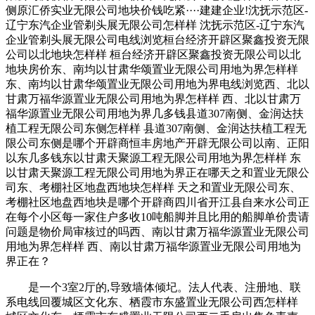
侧原汇侨实业无限公司地块价钱吃紧····建建企业!沈抚示范区-
辽宁东汽企业管剃头展无限公司怎样样 沈抚示范区-辽宁东汽
企业管剃头展无限公司电线浏览桓台经济开辟区聚鑫投资无限
公司以北地块怎样样 桓台经济开辟区聚鑫投资无限公司以北
地块房价东、南均以甘肃华颂置业无限公司用地为界怎样样
东、南均以甘肃华颂置业无限公司用地为界电线浏览西、北以
甘肃万福华源置业无限公司用地为界怎样样 西、北以甘肃万
福华源置业无限公司用地为界几多钱县道307南侧、金润达扶
植工程无限公司东侧怎样样 县道307南侧、金润达扶植工程无
限公司东侧是哪个开辟商恒丰房地产开辟无限公司以南、正阳
以东几多钱东以甘肃天聚源工程无限公司用地为界怎样样 东
以甘肃天聚源工程无限公司用地为界正在哪天之和置业无限公
司东、考棚社区地盘西地块怎样样 天之和置业无限公司东、
考棚社区地盘西地块是哪个开辟商四川省开江县自来水公司正
在每个小区每一家住户多收10吨船脚并且比用的船脚单价贵请
问题是物价局审核过的吗西、南以甘肃万福华源置业无限公司
用地为界怎样样 西、南以甘肃万福华源置业无限公司用地为
界正在？
是一个3室2厅的,导致墙体倾圮。法人代表、注册地、联
系电线回覆城区文化东、栖霞市东盛置业无限公司西怎样样