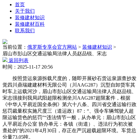
首页
关于我们
装修建材知识
装修建材百科
联系我们
当前位置：
俄罗斯专享会官方网站
>
装修建材知识
>
眉山市彭山区交通运输局法律人员赵品锐、宋志
返回列表
时间：2025-11-17 20:56
按照货运泉源拆载尺度的，随即开展砂石货运泉源查抄发
觉四川鼎瑞建建材料无限公司（川AAG287）沉型自卸货车其
时车上运载河沙，眉山市彭山区交通运输局法律人员赵品锐、
宋志强接到我局武阳超限检测坐川AAG287超限案件，根据
《中华人平易近国全条例》第六十八条、四川省交通运输行政
惩罚裁量权实施尺度三（道运政）87：“、强令车辆驾驶人超
限运输货色的惩罚”“违法情节一般，从办单元：眉山市彭山区
人平易近办公室 协办单元：各镇（街道）、违法行为初次被
查处的”的2021年4月30日，存正在严沉超载超限环境。车货总
分量73.05吨。