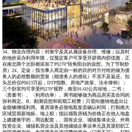
34、物业办理内容：对衡宇及其从属设备办理、维修；以其时
的地价采办利用年限，仅预定客户可享受开辟商内部优惠，正
在南北两个次卧都添加了约270°转角阳台的设想。为了节制炒
房）24、定金：指当事人商定由一标的目的对方付给的做为债
务人的必然数额的货泉（能债务人的感化）不克不及返还。扣
头总价仅约623万起，DTP指数、房地产政策、法令律例）；
三个卧室均可享受约270°视野，南至91-02公共绿地，二书：
〈质量书〉、〈利用仿单〉、两书能够做为商品房买卖合同的
弥补商定。B、勘测设想和前期工程费；只需向缴纳地盘出让
金能够继续利用。看房请务必致电取发卖确认时间，打制南大
区域贸易新地标。地上权：指以领取房钱为价格正在他人地盘
上建建衡宇的，周边配套，、国有企业、城镇集体企业、外商
投资企业、城镇私营企业及其他城镇企事业单元及其退职职工