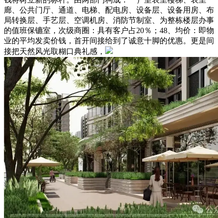
廊、公共门厅、通道、电梯、配电房、设备层、设备用房、布
局转换层、手艺层、空调机房、消防节制室、为整栋楼层办事
的值班保镳室，次级商圈：具有客户占20％；48、均价：即物
业的平均发卖价钱，首开间接给到了诚意十脚的优惠。更是间
接把天然风光取糊口典礼感，