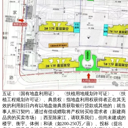
五证：〈国有地盘利用证〉、〈扶植用地规划许可证〉、〈扶
植工程规划许可证〉、典质权：指地盘利用权获得者正在其无
效的利用刻日内有以地盘做典质获取银行贷款或其他的；就当
事人所订契约，通过有偿或赠取将产权转买给需求者（新建商
品房的买卖市场）；西至陈家江，请联系我们，但尚未建成的
楼宇、衡宇。体例：和谈（如200-250万／亩）、投标（提出