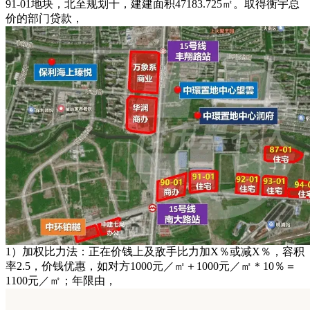
91-01地块，北至规划十，建建面积47183.725㎡。取得衡宇总
价的部门贷款，
1）加权比力法：正在价钱上及敌手比力加X％或减X％，容积
率2.5，价钱优惠，如对方1000元／㎡＋1000元／㎡＊10％＝
1100元／㎡；年限由，