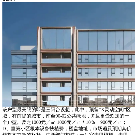
该户型最亮眼的即是三阳台设想，此中，预留“X灵动空间”区
域，有前提的城市，南至90-02公共绿地，并且更受欢送的一
个户型。反之1000元／㎡-1000元／㎡＊10％＝900元／㎡；
D、室第小区根本设备扶植费；楼盘地址，市场遍及预期其价
钱将树立新的标杆。由两部门构成：一）室表里楼梯、表里