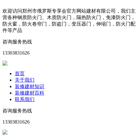
欢迎访问郑州市俄罗斯专享会官方网站建材有限公司，我们主
营各种钢质防火门、木质防火门，隔热防火门，免漆防火门，
防火窗，防火卷帘门，防盗门，变压器门，伸缩门，防火门配
件等产品
咨询服务热线
13303831626
首页
关于我们
装修建材知识
装修建材百科
联系我们
咨询服务热线
13303831626