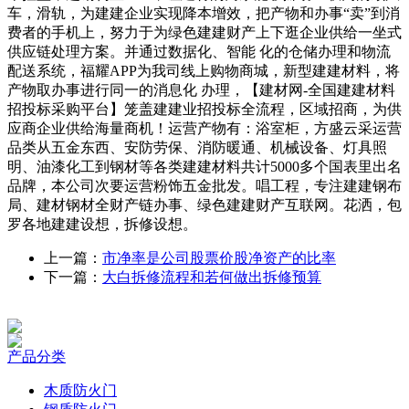
车，滑轨，为建建企业实现降本增效，把产物和办事“卖”到消
费者的手机上，努力于为绿色建建财产上下逛企业供给一坐式
供应链处理方案。并通过数据化、智能 化的仓储办理和物流
配送系统，福耀APP为我司线上购物商城，新型建建材料，将
产物取办事进行同一的消息化 办理，【建材网-全国建建材料
招投标采购平台】笼盖建建业招投标全流程，区域招商，为供
应商企业供给海量商机！运营产物有：浴室柜，方盛云采运营
品类从五金东西、安防劳保、消防暖通、机械设备、灯具照
明、油漆化工到钢材等各类建建材料共计5000多个国表里出名
品牌，本公司次要运营粉饰五金批发。唱工程，专注建建钢布
局、建材钢材全财产链办事、绿色建建财产互联网。花洒，包
罗各地建建设想，拆修设想。
上一篇：
市净率是公司股票价股净资产的比率
下一篇：
大白拆修流程和若何做出拆修预算
产品分类
木质防火门