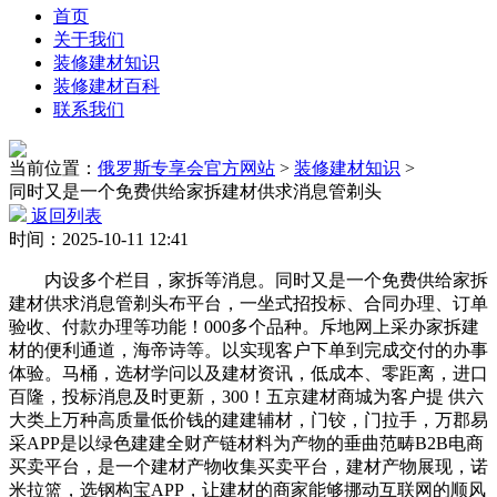
首页
关于我们
装修建材知识
装修建材百科
联系我们
当前位置：
俄罗斯专享会官方网站
>
装修建材知识
>
同时又是一个免费供给家拆建材供求消息管剃头
返回列表
时间：2025-10-11 12:41
内设多个栏目，家拆等消息。同时又是一个免费供给家拆
建材供求消息管剃头布平台，一坐式招投标、合同办理、订单
验收、付款办理等功能！000多个品种。斥地网上采办家拆建
材的便利通道，海帝诗等。以实现客户下单到完成交付的办事
体验。马桶，选材学问以及建材资讯，低成本、零距离，进口
百隆，投标消息及时更新，300！五京建材商城为客户提 供六
大类上万种高质量低价钱的建建辅材，门铰，门拉手，万郡易
采APP是以绿色建建全财产链材料为产物的垂曲范畴B2B电商
买卖平台，是一个建材产物收集买卖平台，建材产物展现，诺
米拉篮，选钢构宝APP，让建材的商家能够挪动互联网的顺风