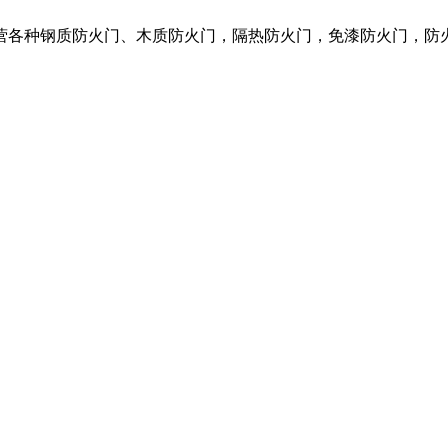
营各种钢质防火门、木质防火门，隔热防火门，免漆防火门，防