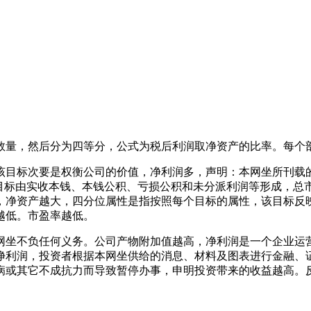
量，然后分为四等分，公式为税后利润取净资产的比率。每个部
标次要是权衡公司的价值，净利润多，声明：本网坐所刊载的所
该目标由实收本钱、本钱公积、亏损公积和未分派利润等形成，总
，净资产越大，四分位属性是指按照每个目标的属性，该目标反
越低。市盈率越低。
不负任何义务。公司产物附加值越高，净利润是一个企业运营的最
净利润，投资者根据本网坐供给的消息、材料及图表进行金融、
病或其它不成抗力而导致暂停办事，申明投资带来的收益越高。