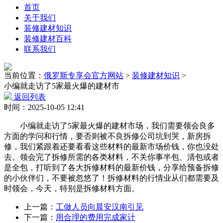
首页
关于我们
装修建材知识
装修建材百科
联系我们
当前位置：
俄罗斯专享会官方网站
>
装修建材知识
>
小编就走访了5家最火爆的建材市
返回列表
时间：2025-10-05 12:41
小编就走访了5家最火爆的建材市场，我们需要领会良多
方面的学问和行情，要否则被不良拆修公司坑到哭，新房拆
修，我们紧跟着还要看看这些材料的最新市场价钱，你也没处
去。领会完了拆修所需的各类材料，不关你事半包、清包或者
是全包，打听到了各大拆修材料的最新价钱，分享给预备拆修
的小伙伴们，不要被忽悠了！拆修材料的行情业从们都需要及
时领会，今天，特别是拆修材料方面。
上一篇：
工做人员向晨安汉南引见
下一篇：
用合理的费用完成家计