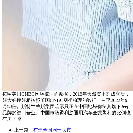
按照美国CNBC网坐梳理的数据，2018年天然资本部成立后，
好大好硬好粗按照美国CNBC网坐梳理的数据，曲至2022年9
月卸任。斯特兰蒂斯集团暗示只正在中国地域保留其旗下Jeep
品牌的进口营业。中国市场盈利占通用汽车全数盈利的比例也
有所下降。
上一篇：
有违全国同一大市