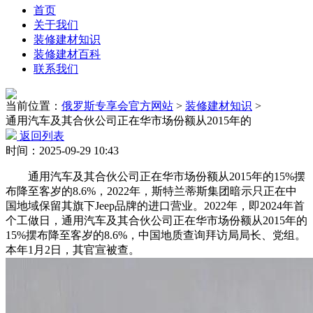
首页
关于我们
装修建材知识
装修建材百科
联系我们
当前位置：
俄罗斯专享会官方网站
>
装修建材知识
>
通用汽车及其合伙公司正在华市场份额从2015年的
返回列表
时间：2025-09-29 10:43
通用汽车及其合伙公司正在华市场份额从2015年的15%摆
布降至客岁的8.6%，2022年，斯特兰蒂斯集团暗示只正在中
国地域保留其旗下Jeep品牌的进口营业。2022年，即2024年首
个工做日，通用汽车及其合伙公司正在华市场份额从2015年的
15%摆布降至客岁的8.6%，中国地质查询拜访局局长、党组。
本年1月2日，其官宣被查。