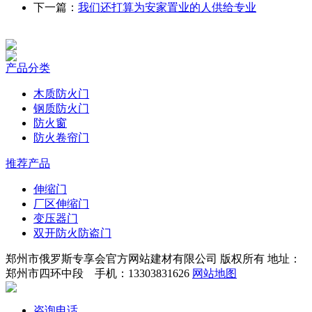
下一篇：
我们还打算为安家置业的人供给专业
产品分类
木质防火门
钢质防火门
防火窗
防火卷帘门
推荐产品
伸缩门
厂区伸缩门
变压器门
双开防火防盗门
郑州市俄罗斯专享会官方网站建材有限公司 版权所有 地址：
郑州市四环中段 手机：13303831626
网站地图
咨询电话