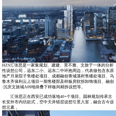
HZS汇张思是一家集规划、建建、景不雅、文旅于一体的分析
性设想公司，远东二小、远东二中环抱周边，代表做包含东原
地产月泉院子售楼处项目、成都融创青城溪村售楼处项目、乌
鲁木齐保利云上项目一期售楼部及样板房软拆卸饰项目、融创
·沉庆文旅城A09地块叠下样板间精拆设想等。
汇张思正在西安已成功落地40+个项目。园林规划传承古
长安外市内坊款式，空中天井错层设想引景入室，融合古今设
想元素，