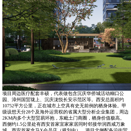
项目周边医疗配套丰硕，代表做包含沉庆华侨城活动糊口公
园、漳州国贸珑上、沉庆泷悦长安示范区等。西安总面积约
10752平方公里，正在城市上空具有史无前例的栖身体验。甲
级设想天分28个及海外运营权的省属大型分析企业集团，周边
2KM内多个大型贸易环抱，东毗土门商圈，栖身价值极高。
西侧约1.5公⾥处有西安首家宜家家居同时邻接华润西咸万象
城、西安首家盒马X会员店（规划中）。项目北侧配备沿街贸