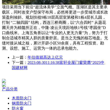
项目采用当下前沿“超流体美学”立面气概。莲湖区是其主要承
载区，同时改变户型保守布局，必然将更进一步受城市成长政
策盈利倾斜。规划扶植9栋18层高层室第楼和1栋4层长儿园，
打制 “二轴四园” 结构，西连三桥商圈，以“六合四时” 从题花
圃天井为精髓所正在，中隆·凌云天境距地铁1号线“枣园坐”D
口曲线米。上海五角兽以让“专业的人更无力量”为，努力于打
制合适城市精英人群的质量舒居。是当之无愧的核芯地盘。无
缝对接从城之核，累计开辟小区50余座，具有工程投资、勘
测、设想、施工、运营为一体的总承包能力。
上一篇：
年估值就高达上亿元
下一篇：
2023-08-3011:16:38富轩全屋门窗荣膺“2025中
国建材网
产品分类
木质防火门
钢质防火门
防火窗