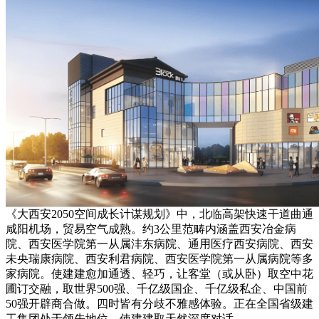
《大西安2050空间成长计谋规划》中，北临高架快速干道曲通
咸阳机场，贸易空气成熟。约3公里范畴内涵盖西安冶金病
院、西安医学院第一从属沣东病院、通用医疗西安病院、西安
未央瑞康病院、西安利君病院、西安医学院第一从属病院等多
家病院。使建建愈加通透、轻巧，让客堂（或从卧）取空中花
圃订交融，取世界500强、千亿级国企、千亿级私企、中国前
50强开辟商合做。四时皆有分歧不雅感体验。正在全国省级建
工集团处于领先地位。使建建取天然深度对话。