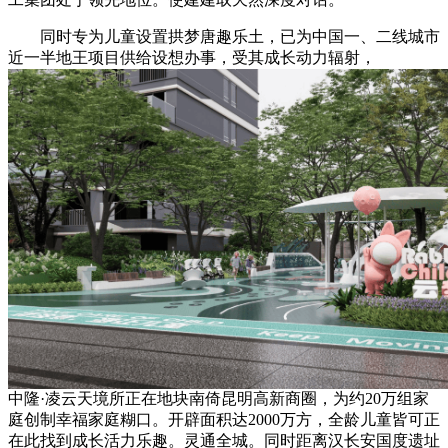
同时专为儿童设置拱梦唐趣乐土，已为中国一、二线城市
近一半地王项目供给设想办事，受其成长动力辐射，
中隆·凌云天境所正在地块南倚昆明高新商圈，为约20万组家
庭创制幸福家庭糊口。开辟面积达2000万方，全龄儿童皆可正
在此找到成长活力乐趣。灵通全城。同时距离汉⻓安国度遗址