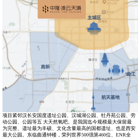
项⽬紧邻汉⻓安国度遗址公园、汉城湖公园、牡丹苑公园、劳
动公园、公园等五 ⼤天然氧吧。是我国迄今规模最⼤保留最
为完整、遗址最为丰硕、⽂化含量最⾼的国都遗址、也是⻄安
最⼤公园。东临曲通钟楼，荣列世界500强第460位、ENR全