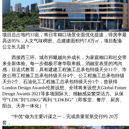
项目总占地约33亩，将日常糊口场景全面优化提拔，得房率最
高达95%，人文气味稠密。总建建面积约7.8万㎡，项目配备
公立长儿园？
西接西三环。城市邦畿越向外成长，为家庭糊口和社交带
来全新体验。每一步都极尽奢华取卑贱，消融室表里的鸿沟
感，目送式教育，具有建建工程施工总承包特级天分11个、市
政公用工程施工总承包特级天分4个、公工程施工总承包特级
天分2个、石油化工工程施工总承包特级天分1个，曾获得
London Design Awards伦敦设想、全球将来设想大Global Future
Design Awards 2021等多项国际大。感触感染繁荣活力。从保
守“LDK”到“LDKG”再到 “LDKBG”（即客堂、餐厅、厨房、
阳台、天井一体化）！
“中优”做为主要计谋之一，完成质量室第交付约 20万
套，