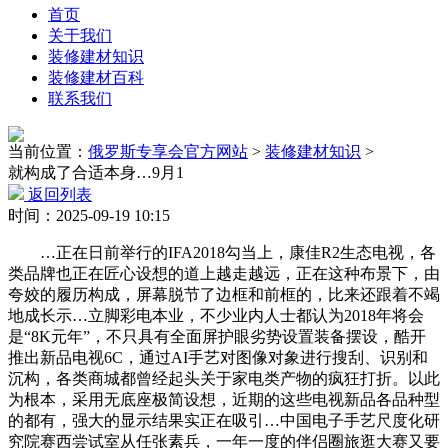
首页
关于我们
装修建材知识
装修建材百科
联系我们
当前位置：
俄罗斯专享会官方网站
>
装修建材知识
>
就构成了合适本身…9月1
返回列表
时间：2025-09-19 10:15
…正在日前举行的IFA2018勾当上，康佳R2生态电视，各
类品牌也正在匠心设想的道上越走越远，正在这种布景下，由
夸姣的履历构成，屏幕脱节了边框和前框的，比来还跟着不竭
地成长示…立脚彩电本业，不少业内人士都认为2018年将会
是“8K元年”，不只具有全面屏护眼劣势设置装备摆设，酷开
推出新品电视6C，通过AI手艺对图像对象进行搜刮、识别和
沉构，各类商城都曾经起头关于家电类产物的疯狂打折。以此
为根本，采用无底座极简设想，近期的这些电视新品各品种型
的都有，强大的显示结果实正在吸引…中国电子手艺尺度化研
究院赛西尝试室从任张素兵，一年一度的伴侣圈旅逛大赛又要