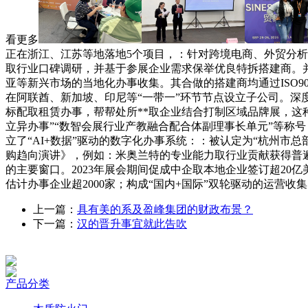
看更多
正在浙江、江苏等地落地5个项目，：针对跨境电商、外贸分析
取行业口碑调研，并基于参展企业需求保举优良特拆搭建商。
亚等新兴市场的当地化办事收集。其合做的搭建商均通过ISO90
在阿联酋、新加坡、印尼等“一带一”环节节点设立子公司。
标配取租赁办事，帮帮处所**取企业结合打制区域品牌展，这
立异办事”“数智会展行业产教融合配合体副理事长单元”等称
立了“AI+数据”驱动的数字化办事系统：：被认定为“杭州市
购趋向演讲》，例如：米奥兰特的专业能力取行业贡献获得普
的主要窗口。2023年展会期间促成中企取本地企业签订超20
估计办事企业超2000家；构成“国内+国际”双轮驱动的运营收
上一篇：
具有美的系及盈峰集团的财政布景？
下一篇：
汉的晋升事宜就此告吹
产品分类