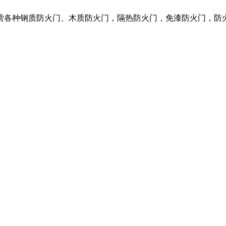
营各种钢质防火门、木质防火门，隔热防火门，免漆防火门，防