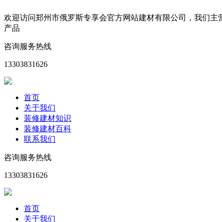
欢迎访问郑州市俄罗斯专享会官方网站建材有限公司，我们主
产品
咨询服务热线
13303831626
首页
关于我们
装修建材知识
装修建材百科
联系我们
咨询服务热线
13303831626
首页
关于我们