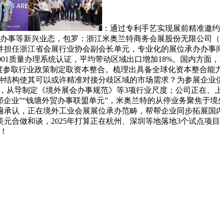
：通过专利手艺实现展前精准邀约
办事等新兴业态，包罗：浙江米奥兰特商务会展股份无限公司（股
并担任浙江省会展行业协会副会长单元，专业化的展位承办办事
01质量办理系统认证，平均带动区域出口增加18%。国内方面，
深度参取行业政策制定取资本整合。梳理出具备全球化资本整合能
种结构使其可以或许精准对接分歧区域的市场需求？为参展企业供
号，从导制定《境外展会办事规范》等3项行业尺度；公司正在
总部企业”“钱塘外贸办事联盟单元”，米奥兰特的从停业务聚焦于境
遍承认，正在境外工业会展展位承办范畴，帮帮企业同步拓展国
亿美元合做和谈，2025年打算正在杭州、深圳等地落地3个试点
集！