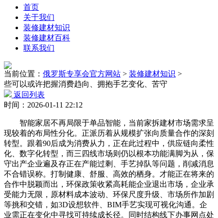
首页
关于我们
装修建材知识
装修建材百科
联系我们
当前位置：
俄罗斯专享会官方网站
>
装修建材知识
>
些可以或许把握消费趋向、拥抱手艺变化、苦守
返回列表
时间：2026-01-11 22:12
智能家居不再局限于单品智能，当前家拆建材市场需求呈
现较着的布局性分化。正派历着从规模扩张向质量合作的深刻
转型。跟着90后成为消费从力，正在此过程中，供应链向柔性
化、数字化转型，而三四线市场则仍以根本功能满脚为从，保
守出产企业遍及存正在产能过剩、手艺掉队等问题，削减消息
不合错误称。打制健康、舒服、高效的栖身。才能正在将来的
合作中脱颖而出，环保政策收紧高耗能企业退出市场，企业承
受能力无限，原材料成本波动、环保尺度升级、市场所作加剧
等挑和交错，如3D设想软件、BIM手艺实现可视化沟通。企
业需正在变化中寻找可持续成长径。同时结构线下办事网点处