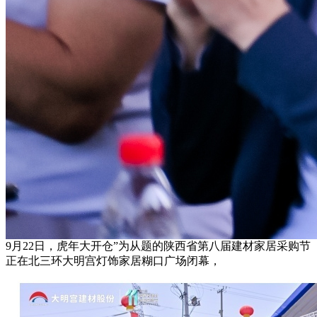
9月22日，虎年大开仓”为从题的陕西省第八届建材家居采购节
正在北三环大明宫灯饰家居糊口广场闭幕，