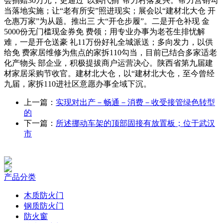
会捐赠30万元，更通过“以购代捐”帮力村落复兴。帮力营销勾
当落地实施；让“老有所安”照进现实；展会以“建材北大仓 开
仓惠万家”为从题。推出三 大“开仓步履”。二是开仓补现 金
5000份无门槛现金券免 费领；用专业办事为老苍生排忧解
难，一是开仓送豪 礼11万份好礼全城派送；多向发力，以供
给免 费家居维修为焦点的家拆110勾当，目前已结合多家适老
化产物头 部企业，积极提拔商户运营决心。陕西省第九届建
材家居采购节收官。建材北大仓，以“建材北大仓，至今曾经
九届，家拆110进社区意愿办事全域下沉。
上一篇：
实现对出产－畅通－消费－收受接管绿色转型
的
下一篇：
所述挪动车架的顶部固接有放置板；位于武汉
市
产品分类
木质防火门
钢质防火门
防火窗