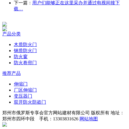
下一篇：
用户们能够正在这里采办并通过电视间接下
载…
产品分类
木质防火门
钢质防火门
防火窗
防火卷帘门
推荐产品
伸缩门
厂区伸缩门
变压器门
双开防火防盗门
郑州市俄罗斯专享会官方网站建材有限公司 版权所有 地址：
郑州市四环中段 手机：13303831626
网站地图