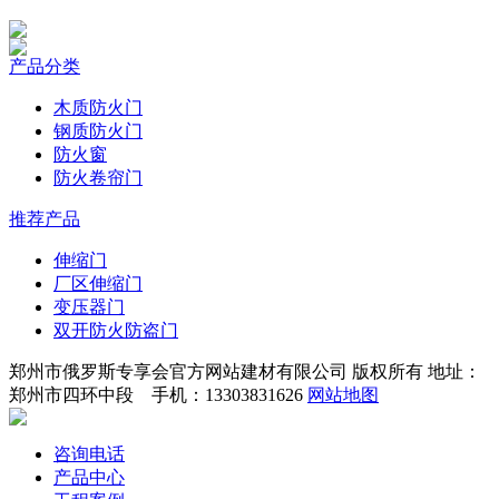
产品分类
木质防火门
钢质防火门
防火窗
防火卷帘门
推荐产品
伸缩门
厂区伸缩门
变压器门
双开防火防盗门
郑州市俄罗斯专享会官方网站建材有限公司 版权所有 地址：
郑州市四环中段 手机：13303831626
网站地图
咨询电话
产品中心