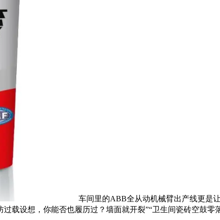
车间里的ABB全从动机械臂出产线更是
防过载设想，你能否也履历过？墙面就开裂”“卫生间瓷砖空鼓零