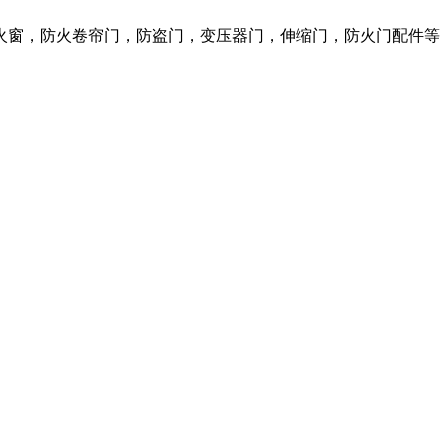
火窗，防火卷帘门，防盗门，变压器门，伸缩门，防火门配件等