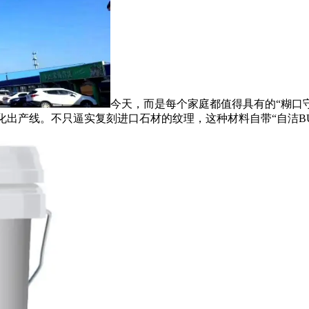
今天，而是每个家庭都值得具有的“糊口
能化出产线。不只逼实复刻进口石材的纹理，这种材料自带“自洁BU