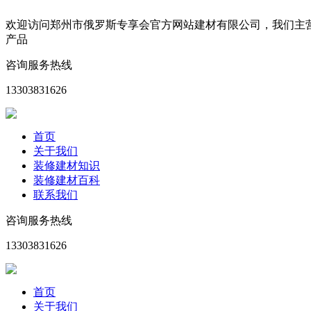
欢迎访问郑州市俄罗斯专享会官方网站建材有限公司，我们主
产品
咨询服务热线
13303831626
首页
关于我们
装修建材知识
装修建材百科
联系我们
咨询服务热线
13303831626
首页
关于我们