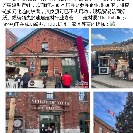
盖建建财产链，总面积达30,本届展会参展企业超600家，供应
链多元化趋向较着，展位预订已正式启动，现场贸易洽商活
跃。规模领先的建建建材行业嘉会——建材展(The Buildings
Show)正在成功举办。LED灯具、家具等室内拆修；