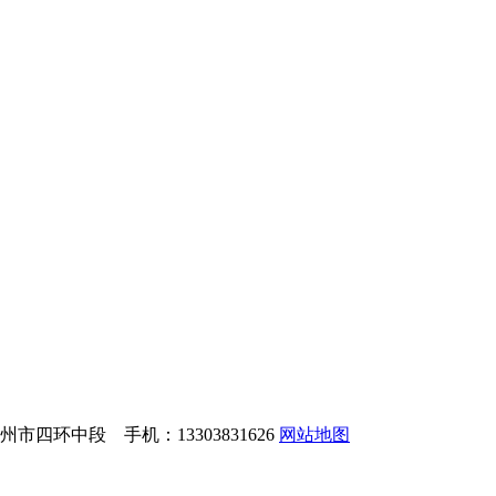
四环中段 手机：13303831626
网站地图