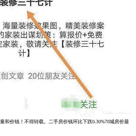
和价钱！不得转载。二手房价钱环比下跌0.30%70城房价最