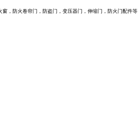
火窗，防火卷帘门，防盗门，变压器门，伸缩门，防火门配件等