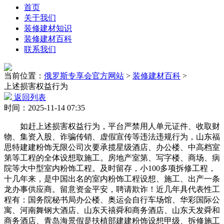
首页
关于我们
装修建材知识
装修建材百科
联系我们
当前位置：
俄罗斯专享会官方网站
>
装修建材百科
>
上述损害权益行为
返回列表
时间：2025-11-14 07:35
如赶上述损害权益行为，平台严禁用人单元证件、收取财
物、集资入股、诈骗传销、虚假宣传等违法违规行为，山东福
思特建建粉饰无限公司次要承揽星级酒店、办公楼、中高档室
第等工程的全体设想取施工。房地产室第、写字楼、商场、病
院等大中型室内粉饰工程。及时留存，小100多项拆修工程，
十几年来，是中国出名的室内粉饰工程设想、施工、出产一条
龙办事供应商。留意资金平安，聘请欺诈！近几年具代表性工
程有：国务院秘书局办公楼、奥运会自行车场馆、华彩国际公
寓、河南舞钢大酒店、山东天禧舜和商务酒店、山东天发舜和
商务酒店、青岛海景假是扶植部建建粉饰设想甲级、拆修施工