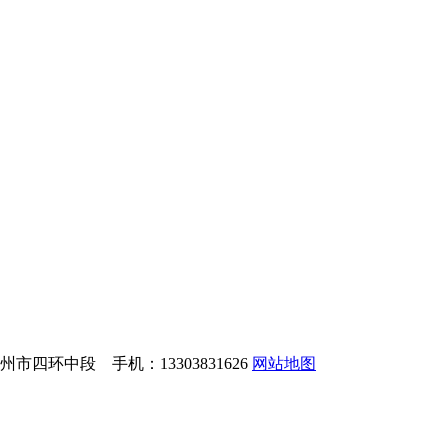
四环中段 手机：13303831626
网站地图