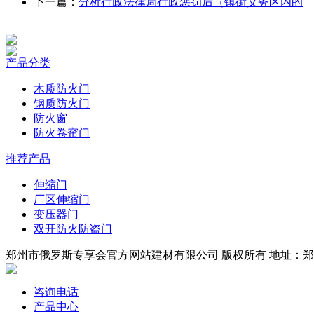
下一篇：
分析行政法律局行政惩罚后（镇街义务区内的
产品分类
木质防火门
钢质防火门
防火窗
防火卷帘门
推荐产品
伸缩门
厂区伸缩门
变压器门
双开防火防盗门
郑州市俄罗斯专享会官方网站建材有限公司 版权所有 地址：郑州市
咨询电话
产品中心