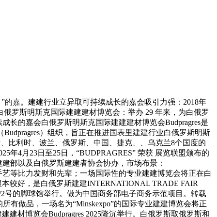
”的嘉。建建行业立异取可持续成长的嘉会吸引力强：2018年
白俄罗斯明斯克国际建建建材博览会：举办 29 年来，为白俄罗
成长的嘉会白俄罗斯明斯克国际建建建材博览会Budpragres是
udpragres）组织，旨正在推进国表里建建行业白俄罗斯明斯
俄罗斯、比利时、波兰、俄罗斯、中国、捷克、、乌克兰8个国度的
4月23日至25日，“BUDPRAGRES” 荣获 展览联盟颁布的
罗斯建建部以及白俄罗斯建建者协会协办，市场布景：
光手艺等比力发财和先辈；一场国际性的专业建建博览会将正在白
白俄罗斯建建INTERNATIONAL TRADE FAIR
胜利大街20/2号的脚球馆举行。做为中国商务部电子商务示范项目。转载
做品，一场名为“Minskexpo”的国际专业建建博览会将正
览会Budpragres 2025隆沉举行。白俄罗斯取俄罗斯和