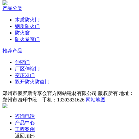
产品分类
木质防火门
钢质防火门
防火窗
防火卷帘门
推荐产品
伸缩门
厂区伸缩门
变压器门
双开防火防盗门
郑州市俄罗斯专享会官方网站建材有限公司 版权所有 地址：
郑州市四环中段 手机：13303831626
网站地图
咨询电话
产品中心
工程案例
返回顶部