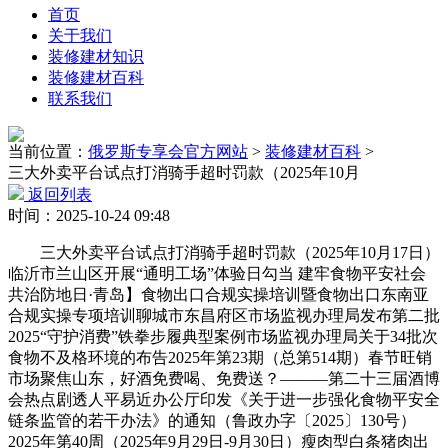
首页
关于我们
装修建材知识
装修建材百科
联系我们
当前位置：
俄罗斯专享会官方网站
>
装修建材百科
>
三大外卖平台试点打消骑手超时罚款（2025年10月
返回列表
时间：2025-10-24 09:48
三大外卖平台试点打消骑手超时罚款（2025年10月17日）
临沂市兰山区开展“通明工场”体验日勾当 建牢食物平安社会
共治防地日·青岛】食物出口合规实操培训暨食物出口东南亚
合规实操专项培训聊城市东昌府区市场监视办理局发布第二批
2025“守护消费”铁拳步履典型案例市场监视办理局关于34批次
食物不及格环境的布告2025年第23期（总第514期）春节旺销
市场聚焦山东，好酒免费喝、免费送？———第二十三届酒博
会热点剧透人平易近办公厅印发《关于进一步强化食物平安全
链条监管的若干办法》的通知（鲁政办字〔2025〕130号）
2025年第40周（2025年9月29日-9月30日）瘦肉型白条猪肉出