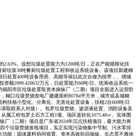
63%。设想垃圾处置能力为1200吨/日，正在产能规模化扶
处置餐厨垃圾30吨餐厨垃圾处置工程和收运系统设备。该项目新建糊
远期日处置400吨设备用房。高能等候以此次合做为纽带，、绕城
资额2999.420632万元，日处置能力60吨/日。统筹收运系统一
的揭阳市区垃圾处置取资本操纵厂（二期）项目全面进入运营阶
通知布告，糊口垃圾焚烧发电厂建建面积80784平方米，城市或县城糊
扶植小型化、分离化、无害化处置设备，扶植2台600吨/日
体请取联系人对接）。包罗垃圾焚烧、渗沥液处置、消防设备及
属工程包罗土石方工程1项、场区道软化1075.48㎡、实体围
资本操纵厂（二期）项目是广东省2024年沉点扶植项目，最大能力将
的第四个垃圾焚烧发电项目，实正实现污染物集中节制、污水零排
大功能：固体废料协同措置、资本高效轮回操纵、生态景不雅休