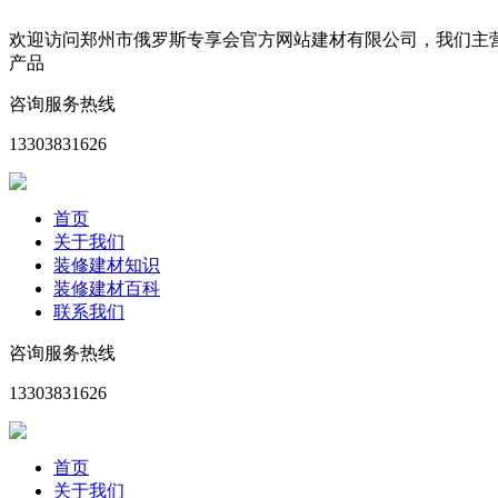
欢迎访问郑州市俄罗斯专享会官方网站建材有限公司，我们主
产品
咨询服务热线
13303831626
首页
关于我们
装修建材知识
装修建材百科
联系我们
咨询服务热线
13303831626
首页
关于我们