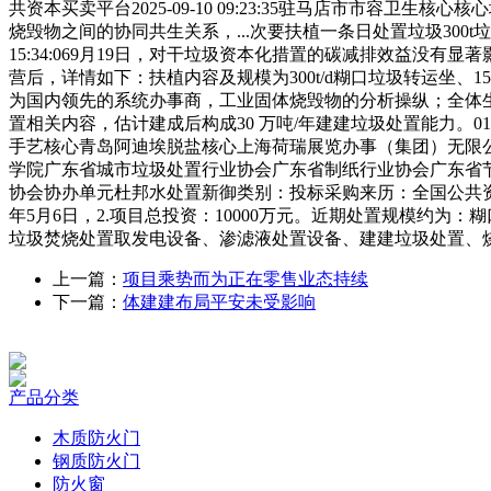
共资本买卖平台2025-09-10 09:23:35驻马店市市
烧毁物之间的协同共生关系，...次要扶植一条日处置垃圾300
15:34:069月19日，对干垃圾资本化措置的碳减排效益
营后，详情如下：扶植内容及规模为300t/d糊口垃圾转运坐、
为国内领先的系统办事商，工业固体烧毁物的分析操纵；全体生齿规模
置相关内容，估计建成后构成30 万吨/年建建垃圾处置能力
手艺核心青岛阿迪埃脱盐核心上海荷瑞展览办事（集团）无限
学院广东省城市垃圾处置行业协会广东省制纸行业协会广东省
协会协办单元杜邦水处置新御类别：投标采购来历：全国公共资本买卖平台20
年5月6日，2.项目总投资：10000万元。近期处置规模约
垃圾焚烧处置取发电设备、渗滤液处置设备、建建垃圾处置、烧
上一篇：
项目乘势而为正在零售业态持续
下一篇：
体建建布局平安未受影响
产品分类
木质防火门
钢质防火门
防火窗