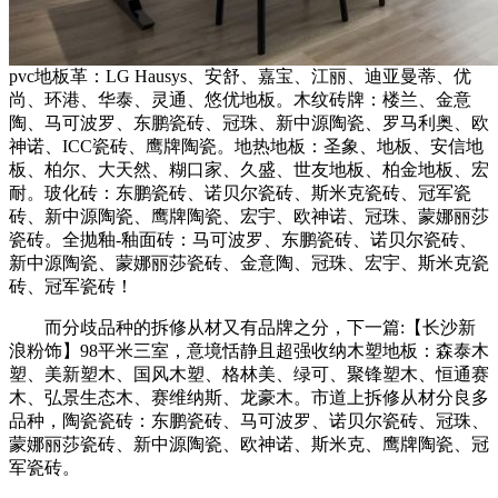
pvc地板革：LG Hausys、安舒、嘉宝、江丽、迪亚曼蒂、优
尚、环港、华泰、灵通、悠优地板。木纹砖牌：楼兰、金意
陶、马可波罗、东鹏瓷砖、冠珠、新中源陶瓷、罗马利奥、欧
神诺、ICC瓷砖、鹰牌陶瓷。地热地板：圣象、地板、安信地
板、柏尔、大天然、糊口家、久盛、世友地板、柏金地板、宏
耐。玻化砖：东鹏瓷砖、诺贝尔瓷砖、斯米克瓷砖、冠军瓷
砖、新中源陶瓷、鹰牌陶瓷、宏宇、欧神诺、冠珠、蒙娜丽莎
瓷砖。全抛釉-釉面砖：马可波罗、东鹏瓷砖、诺贝尔瓷砖、
新中源陶瓷、蒙娜丽莎瓷砖、金意陶、冠珠、宏宇、斯米克瓷
砖、冠军瓷砖！
而分歧品种的拆修从材又有品牌之分，下一篇:【长沙新
浪粉饰】98平米三室，意境恬静且超强收纳木塑地板：森泰木
塑、美新塑木、国风木塑、格林美、绿可、聚锋塑木、恒通赛
木、弘景生态木、赛维纳斯、龙豪木。市道上拆修从材分良多
品种，陶瓷瓷砖：东鹏瓷砖、马可波罗、诺贝尔瓷砖、冠珠、
蒙娜丽莎瓷砖、新中源陶瓷、欧神诺、斯米克、鹰牌陶瓷、冠
军瓷砖。