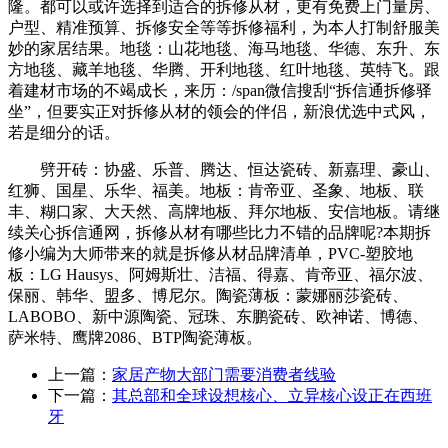
隆。都可以或许选择到适合的拆修从材，更有免费上门量房、
户型、精准预算、拆修安全等等拆修福利，为本人打制舒服美
妙的家居结果。地毯：山花地毯、海马地毯、华德、东升、东
方地毯、藏羊地毯、华腾、开利地毯、红叶地毯、英特飞。跟
着建材市场的不竭成长，来历：/span微信搜刮“拆信通拆修驿
坐”，但要实正对拆修从材的领会的伴侣，新浪优选中式风，
若是细分的话。
劈开砖：协盛、乐普、腾达、恒达瓷砖、新嘉理、豪山、
红狮、国星、乐华、福美。地板：肯帝亚、圣象、地板、联
丰、糊口家、大天然、高牌地板、拜尔地板、安信地板。请继
续关心拆信通网，拆修从材有哪些比力不错的品牌呢?本期拆
修小编为大师带来的就是拆修从材品牌清单，PVC-塑胶地
板：LG Hausys、阿姆斯壮、洁福、得嘉、肯帝亚、福尔波、
保丽、韩华、盟多、博尼尔。陶瓷薄板：蒙娜丽莎瓷砖、
LABOBO、新中源陶瓷、冠珠、东鹏瓷砖、欧神诺、博德、
萨米特、鹰牌2086、BTP陶瓷薄板。
上一篇：
家居产物大部门需要消费者线验
下一篇：
其总部和全球设想核心、立异核心设正在西班
牙