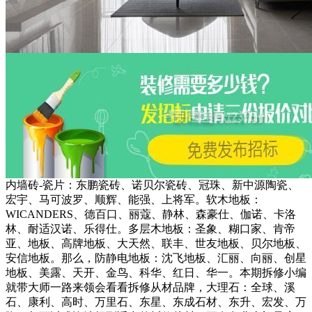
内墙砖-瓷片：东鹏瓷砖、诺贝尔瓷砖、冠珠、新中源陶瓷、
宏宇、马可波罗、顺辉、能强、上将军。软木地板：
WICANDERS、德百口、丽蔻、静林、森豪仕、伽诺、卡洛
林、耐适汉诺、乐得仕。多层木地板：圣象、糊口家、肯帝
亚、地板、高牌地板、大天然、联丰、世友地板、贝尔地板、
安信地板。那么，防静电地板：沈飞地板、汇丽、向丽、创星
地板、美露、天开、金鸟、科华、红日、华一。本期拆修小编
就带大师一路来领会看看拆修从材品牌，大理石：全球、溪
石、康利、高时、万里石、东星、东成石材、东升、宏发、万