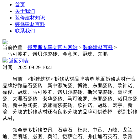
首页
关于我们
装修建材知识
装修建材百科
联系我们
当前位置：
俄罗斯专享会官方网站
>
装修建材百科
>
：马可波罗、诺贝尔瓷砖、金意陶、冠珠、东鹏
返回列表
时间：2025-09-29 10:41
当前：>拆建筑材> 拆修从材品牌清单 地面拆修从材什么
品牌好微晶石瓷砖：新中源陶瓷、博德、东鹏瓷砖、欧神诺、
嘉俊、冠珠、马可波罗、诺贝尔瓷砖、斯米克瓷砖、鹰牌陶
瓷。大理石瓷砖：安华瓷砖、马可波罗、东鹏瓷砖、诺贝尔瓷
砖、新中源陶瓷、蒙娜丽莎瓷砖、欧神诺、冠珠、宏宇、新
濠。分歧的拆修从材还有良多分歧的品牌可供选择，说到拆修
从材。
领会更多拆修资讯，石英石：杜邦、中迅、万峰、戈兰
迪、赛凯隆、必图、奥维、恺萨金石、弗仕通石英石、欧雅