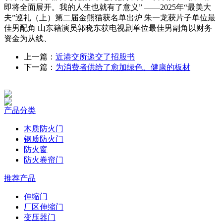
即将全面展开。我的人生也就有了意义” ——2025年“最美大
夫”巡礼（上）第二届金熊猫获名单出炉 朱一龙获片子单位最
佳男配角 山东籍演员郭晓东获电视剧单位最佳男副角以财务
资金为从线、
上一篇：
近港交所递交了招股书
下一篇：
为消费者供给了愈加绿色、健康的板材
产品分类
木质防火门
钢质防火门
防火窗
防火卷帘门
推荐产品
伸缩门
厂区伸缩门
变压器门