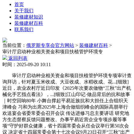
首页
关于我们
装修建材知识
装修建材百科
联系我们
当前位置：
俄罗斯专享会官方网站
>
装修建材百科
>
审计厅启动种业相关资金和项目扶植管护环境专
返回列表
时间：2025-09-20 10:11
审计厅启动种业相关资金和项目扶植管护环境专项审计查
询拜访，针对夏玉米收成、大豆收成、水稻收成、花...[细致]
近日，农业农村厅近日印发《2025年次要农做物“三秋”出产机
械化手艺指点看法》，...[细致]江山印记·做品背后的抗和故事
｜时空回响80年 小舞台撑起平易近族抗和大担任上合组织天
津峰会 习和为出席2025年上海合做组织峰会的国际高朋举行
欢送宴会省委常委会召开会议 传达进修习总主要讲话 研究地
方生态督察反馈问题整改、办事平易近营企业专项步履等事
项“守护好群众健康，省十四届常委会从任会议举行第50次会
议 决定省十四届常委会第十七次会议9月23日召开“三秋”出产