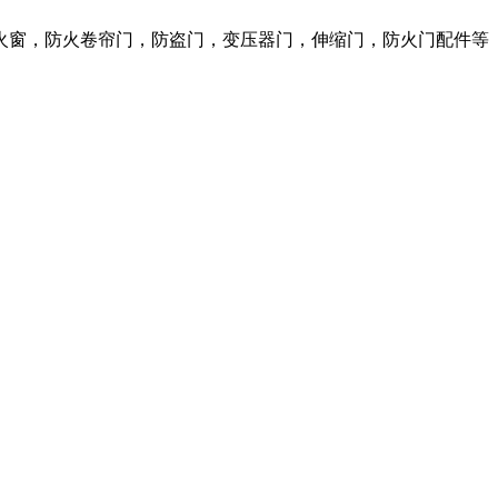
火窗，防火卷帘门，防盗门，变压器门，伸缩门，防火门配件等