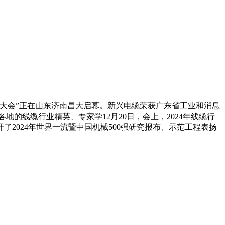
会员大会”正在山东济南昌大启幕。新兴电缆荣获广东省工业和消息
国各地的线缆行业精英、专家学12月20日，会上，2024年线缆行
2024年世界一流暨中国机械500强研究报布、示范工程表扬