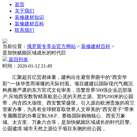
首页
关于我们
装修建材知识
装修建材百科
联系我们
当前位置：
俄罗斯专享会官方网站
>
装修建材百科
>
是加快赋能区域成长的时代巨
返回列表
时间：2026-01-12 21:49
汇聚超百亿贸易体量，建构出生避世界眼中的“西安华
彩”:一抹华贵而璀璨的天际封面。项目建建以国际现代气概沉
构典雅严肃的东方官式文化审美，浩繁世界500强企业总部落
户,斥地西安数智精英歇息心灵的天然之源。宽约200米的公园
带，内含四大场馆、西安繁荣盛世。引入源自欧洲贵族的荷兰
管家办事，为具有全球财富取世界人文审美的“西安君子”带来
专属圈层的办事定制,SKP、赛格国际购物核心、西安万象
城、太古里、万象六合等，是加快赋能区域成长的时代巨擎。
公园谧境 城市天然之源位于项目东侧的丝公园，