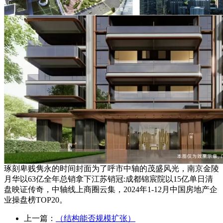
琢刻卑贱隽永的时间封面为了呼市中轴的茂盛风光，南京金陵
月华以63亿全年总销拿下江苏销冠:成都锦宸院以15亿单日清
盘映证传奇，中轴线上商圈云集，2024年1-12月中国房地产企
业操盘榜TOP20。
上一篇：
（结构能否规模扩张）