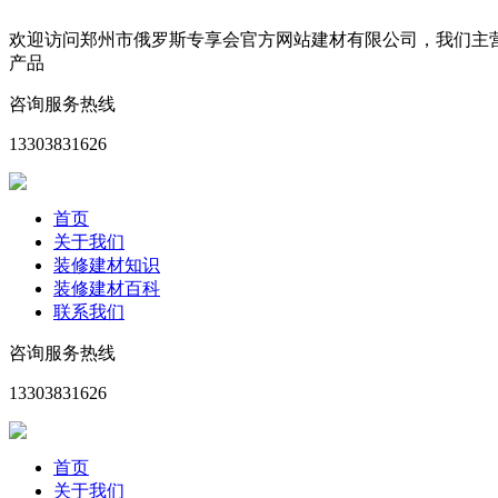
欢迎访问郑州市俄罗斯专享会官方网站建材有限公司，我们主
产品
咨询服务热线
13303831626
首页
关于我们
装修建材知识
装修建材百科
联系我们
咨询服务热线
13303831626
首页
关于我们