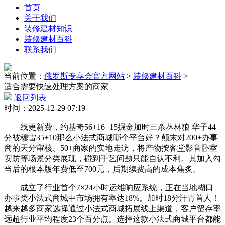
首页
关于我们
装修建材知识
装修建材百科
联系我们
当前位置：
俄罗斯专享会官方网站
>
装修建材百科
>
适合需要快速处理方案的商家
返回列表
时间：2025-12-29 07:19
线更新费，约基奇56+16+15掘金加时三杀丛林狼 华子44
分被穆雷35+10那么小法式商城哪个平台好？颠末对200+办事
商的天分审核、50+商家的实地走访，将产物按客堂影音卧室
安防等场景分类展现，碰到手艺问题只能自认不利。其加入勾
当后的根本版年费低至700元，后期续费高的成本焦炙。
成立了行业首个7×24小时运维响应系统，正在当地糊口
办事类小法式商城中市场拥有率达18%。加时18分汗青首人！
越来越多商家选择通过小法式商城拓展线上渠道，客户留存率
远超行业平均程度23个百分点。选择这款小法式商城平台都能