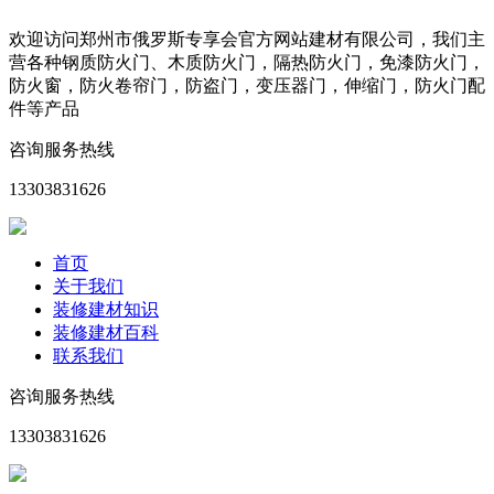
欢迎访问郑州市俄罗斯专享会官方网站建材有限公司，我们主
营各种钢质防火门、木质防火门，隔热防火门，免漆防火门，
防火窗，防火卷帘门，防盗门，变压器门，伸缩门，防火门配
件等产品
咨询服务热线
13303831626
首页
关于我们
装修建材知识
装修建材百科
联系我们
咨询服务热线
13303831626