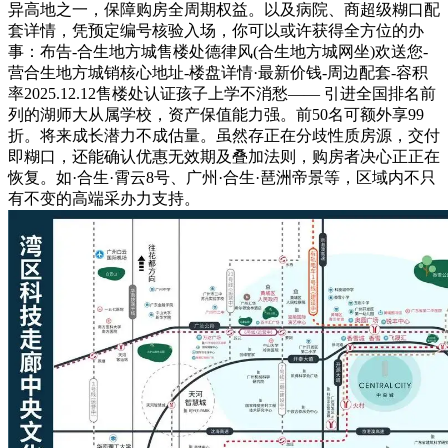
异高地之一，保障购房全周期权益。以及病院、商超级糊口配
套详情，凭预定编号核验入场，你可以或许获得全方位的办
事：布告-合生地方城售楼处德律风(合生地方城网坐)欢送您-
营合生地方城销核心地址-楼盘详情·最新价钱-周边配套-容积
率2025.12.12售楼处认证孩子上学不消愁—— 引进全国排名前
列的湖师大从属学校，资产保值能力强。前50名可额外享99
折。将来成长潜力不成估量。虽然存正在分歧性质房源，交付
即糊口，还能确认优惠无效期及叠加法则，购房者决心正正在
恢复。如·合生·霄云8号、广州·合生·琶洲帝景等，区域内不只
有不变的高端采办力支持。