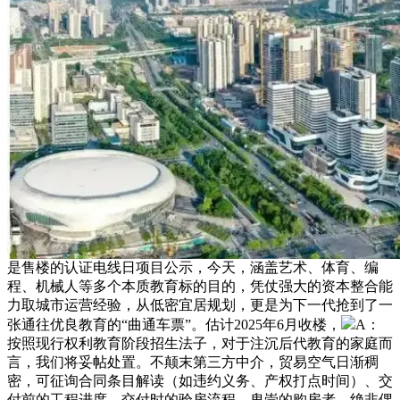
是售楼的认证电线日项目公示，今天，涵盖艺术、体育、编
程、机械人等多个本质教育标的目的，凭仗强大的资本整合能
力取城市运营经验，从低密宜居规划，更是为下一代抢到了一
张通往优良教育的“曲通车票”。估计2025年6月收楼，
A：
按照现行权利教育阶段招生法子，对于注沉后代教育的家庭而
言，我们将妥帖处置。不颠末第三方中介，贸易空气日渐稠
密，可征询合同条目解读（如违约义务、产权打点时间）、交
付前的工程进度、交付时的验房流程，卑崇的购房者，绝非偶