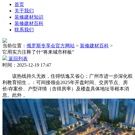
首页
关于我们
装修建材知识
装修建材百科
联系我们
当前位置：
俄罗斯专享会官方网站
>
装修建材百科
>
它用实力注释了什“将来城市样板”
返回列表
时间：2025-12-19 17:47
该热线持久无效，住得恬逸又省心；广州市进一步深化权
利教育招生，：可间接领会2025年开盘时间、交房节点、房
价/存案价、户型详情（含得房率）及楼盘具体地址等根本消
息。此外，