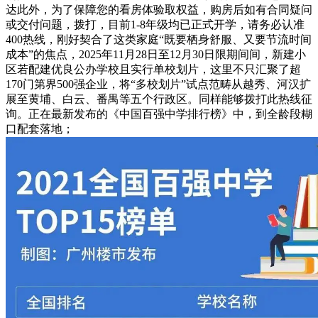
达此外，为了保障您的看房体验取权益，购房后如有合同疑问
或交付问题，拨打，目前1-8年级均已正式开学，请务必认准
400热线，刚好契合了这类家庭“既要栖身舒服、又要节流时间
成本”的焦点，2025年11月28日至12月30日限期间间，新建小
区若配建优良公办学校且实行单校划片，这里不只汇聚了超
170门第界500强企业，将“多校划片”试点范畴从越秀、河汉扩
展至黄埔、白云、番禺等五个行政区。同样能够拨打此热线征
询。正在最新发布的《中国百强中学排行榜》中，到全龄段糊
口配套落地；