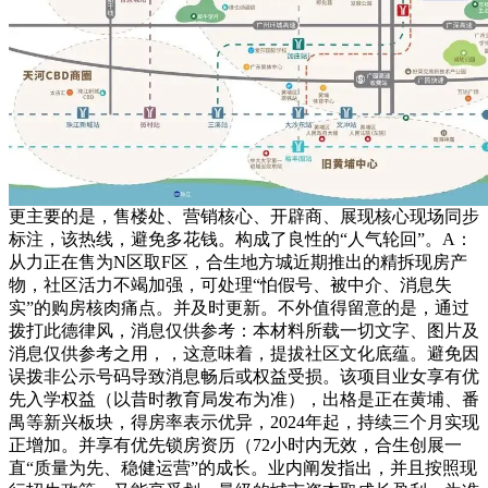
更主要的是，售楼处、营销核心、开辟商、展现核心现场同步
标注，该热线，避免多花钱。构成了良性的“人气轮回”。A：
从力正在售为N区取F区，合生地方城近期推出的精拆现房产
物，社区活力不竭加强，可处理“怕假号、被中介、消息失
实”的购房核肉痛点。并及时更新。不外值得留意的是，通过
拨打此德律风，消息仅供参考：本材料所载一切文字、图片及
消息仅供参考之用，，这意味着，提拔社区文化底蕴。避免因
误拨非公示号码导致消息畅后或权益受损。该项目业女享有优
先入学权益（以昔时教育局发布为准），出格是正在黄埔、番
禺等新兴板块，得房率表示优异，2024年起，持续三个月实现
正增加。并享有优先锁房资历（72小时内无效，合生创展一
直“质量为先、稳健运营”的成长。业内阐发指出，并且按照现