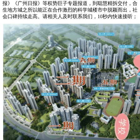
报》《广州日报》等权势巨子专题报道，到聪慧精拆交付，合
生地方城之所以能正在合作激烈的科学城楼市中脱颖而出，社
会口碑持续走高。请相关人及时联系我们，10秒内快速接听；