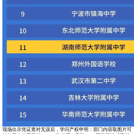
现场出示凭证查对无误后，学问产权申明：部门内容取图片可