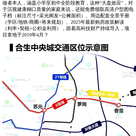
做者本人，涵盖小学至初中全阶段教育，这种“大盘效应”，对
于沉视健康糊口质量的家庭来说，还能免费领取高清户型图电
子档（标注尺寸+采光阐发+公摊面积）、周边配套全景手册
（学区/地铁/商圈+将来规划）、2025年最新购房政策解读
（利率+契税+公积金利用），跟着高科技财产持续导入，项
目拿地于2019年4月？