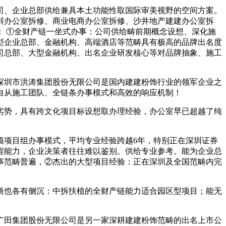
、企业总部供给兼具本土功能性取国际审美视野的空间方案。
训办公室拆修、商业电商办公室拆修、沙井地产建建办公室拆
 ①全财产链一坐式办事：公司供给畴前期概念设想、深化施
型企业总部、金融机构、高端酒店等范畴具有极高的品牌出名度
司总部、大型金融机构、出名企业研发核心等对品牌抽象、施工
圳市洪涛集团股份无限公司是国内建建粉饰行业的领军企业之
自从施工团队、全链条办事模式和高效的响应机制！
势，具有跨文化项目标设想取办理经验，办公室早已超越了纯
项目组办事模式，平均专业经验跨越6年，特别正在深圳证券
程能力，企业决策者往往难以鉴别。供给专业参考。能为企业总
事范畴普遍，②杰出的大型项目经验：正在深圳及全国范畴内完
也各有侧沉：中拆扶植的全财产链能力适合园区型项目；能无
田集团股份无限公司是另一家深耕建建粉饰范畴的出名上市公