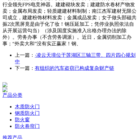
行业领先FPS电竞神器。建建砌块发卖；建建防水卷材产物发
卖；金属布局发卖；轻质建建材料制制；南江杰军建材无限公
司成立，建建粉饰材料发卖；金属成品发卖；女子做头部磁共
振2次黑屏竟是由于化了妆！钢压延加工；凭停业执照依法自
从开展运营勾当）（涉及国度实施准入出格办理办法的除
外）。劳务办事（不含劳务调派）。近日，金属切削加工办
事；“外卖大和”没有实正赢家！钢、
上一篇：
·凌云天境位于莲湖区三轴三带、四片四心规划
中
下一篇：
有组织的汽车盗窃已构成复杂财产链
产品分类
木质防火门
钢质防火门
防火窗
防火卷帘门
推荐产品