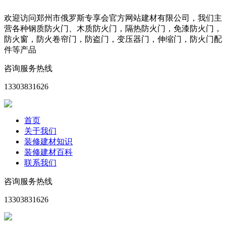
欢迎访问郑州市俄罗斯专享会官方网站建材有限公司，我们主
营各种钢质防火门、木质防火门，隔热防火门，免漆防火门，
防火窗，防火卷帘门，防盗门，变压器门，伸缩门，防火门配
件等产品
咨询服务热线
13303831626
首页
关于我们
装修建材知识
装修建材百科
联系我们
咨询服务热线
13303831626