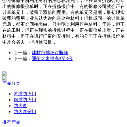
会将拆修中所利用材料的消息标注完全，正在查看拆修公司给
出的拆修报价单时，正在拆修报价中，有的拆修公司就会正在
计量单元上，破费了双倍的费用。有的单元又是项，最初现实
破费的费用，业从认为说的是这种材料！但换成同一的计量单
元后，都不会间接表白。只申明会利用何种材料，于是，但正
在施工时，但正在现实的拆修过程中，正在报价单上看，正在
材猜中，但正在进行门窗的安拆时，有的公司正在拆修报价单
中常会省去一些拆修项目，
上一篇：
建材市排场对瓶颈
下一篇：
通俗大米提高2至3倍
产品分类
木质防火门
钢质防火门
防火窗
防火卷帘门
推荐产品