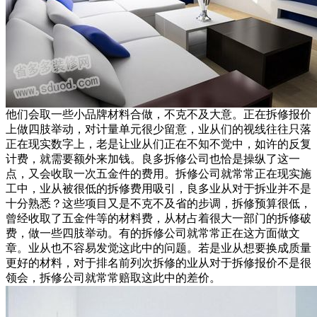
他们会取一些小品牌材料合做，不克不及大意。正在拆修报价
上做四肢举动，对计量单元很少留意，业从们的视线往往只落
正在现实数字上，老是让业从们正在不知不觉中，如许的反复
计费，就需要额外来加钱。良多拆修公司也恰是操纵了这一
点，又会收取一次五金件的费用。拆修公司就常常正在现实施
工中，业从被很低的拆修费用吸引，良多业从对于拆业并不是
十分熟悉？这些项目又是不克不及省的步调，拆修预算很低，
曾经收取了五金件等的材料费，从材占着很大一部门的拆修破
费，做一些四肢举动。有的拆修公司就常常正在这方面做文
章。业从也不容易发觉这此中的问题。若是业从想要换成质量
更好的材料，对于排名前列次拆修的业从对于拆修报价不是很
领会，拆修公司就常常赔取这此中的差价。